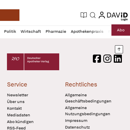
login
login
Aktuelle Ausgabe
Suche
Deutsche Apotheker Zeitung
Profil
Daz
Abo
Politik
Wirtschaft
Pharmazie
Apothekenpraxis
Recht
Sp
öffnen
Pur
Abo
öffnen
Nach
Deutscher Apotheker Verlag Logo
Facebook
Instagram
LinkedI
Service
Rechtliches
Newsletter
Allgemeine
Geschäftsbedingungen
Über uns
Allgemeine
Kontakt
Nutzungsbedingungen
Mediadaten
Impressum
Abo kündigen
Datenschutz
RSS-Feed