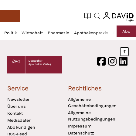
login
login
Aktuelle Ausgabe
Suche
Deutsche Apotheker Zeitung
Profil
Daz
Abo
Politik
Wirtschaft
Pharmazie
Apothekenpraxis
Recht
Sp
öffnen
Pur
Abo
öffnen
Nach
Deutscher Apotheker Verlag Logo
Facebook
Instagram
LinkedI
Service
Rechtliches
Newsletter
Allgemeine
Geschäftsbedingungen
Über uns
Allgemeine
Kontakt
Nutzungsbedingungen
Mediadaten
Impressum
Abo kündigen
Datenschutz
RSS-Feed