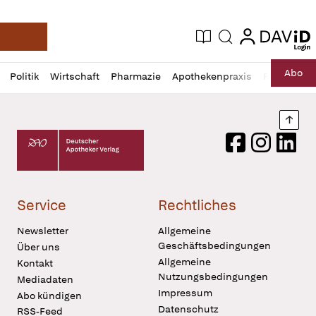
login
login
Aktuelle Ausgabe
Suche
Deutsche Apotheker Zeitung
Profil
Daz
Abo
Politik
Wirtschaft
Pharmazie
Apothekenpraxis
Recht
Sp
öffnen
Pur
Abo
öffnen
Nach
Deutscher Apotheker Verlag Logo
Facebook
Instagram
LinkedI
Service
Rechtliches
Newsletter
Allgemeine
Geschäftsbedingungen
Über uns
Allgemeine
Kontakt
Nutzungsbedingungen
Mediadaten
Impressum
Abo kündigen
Datenschutz
RSS-Feed