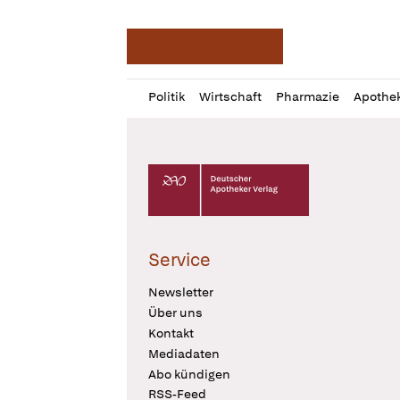
Deutsche Apotheker Ze
Profil
Daz
Politik
Wirtschaft
Pharmazie
Apothe
öffnen
Pur
Abo
öffnen
Deutscher Apotheker Verlag Logo
Service
Newsletter
Über uns
Kontakt
Mediadaten
Abo kündigen
RSS-Feed