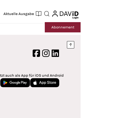
ogin
login
Aktuelle Ausgabe
Suche
Abo
nnement
Nach oben springen
Facebook
Instagram
LinkedIn
tzt auch als App für iOS und Android
Jetzt bei Google Play
Laden im App Store