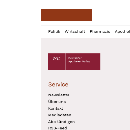
Deutsche Apotheker Ze
Profil
Daz
Politik
Wirtschaft
Pharmazie
Apothe
öffnen
Pur
Abo
öffnen
Deutscher Apotheker Verlag Logo
Service
Newsletter
Über uns
Kontakt
Mediadaten
Abo kündigen
RSS-Feed