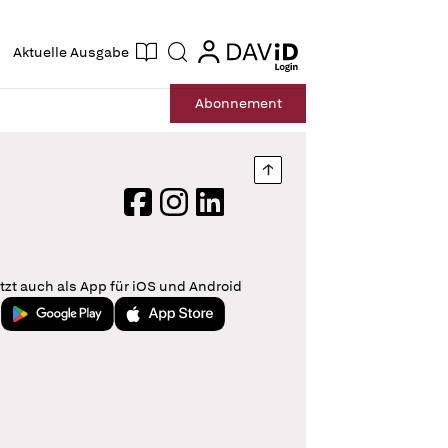
ogin
login
Aktuelle Ausgabe
Suche
Abo
nnement
Nach oben springen
Facebook
Instagram
LinkedIn
tzt auch als App für iOS und Android
Jetzt bei Google Play
Laden im App Store