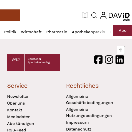
login
login
Aktuelle Ausgabe
Suche
Deutsche Apotheker Zeitung
Profil
Daz
Abo
Politik
Wirtschaft
Pharmazie
Apothekenpraxis
Recht
Sp
öffnen
Pur
Abo
öffnen
Nach
Deutscher Apotheker Verlag Logo
Facebook
Instagram
LinkedI
Service
Rechtliches
Newsletter
Allgemeine
Geschäftsbedingungen
Über uns
Allgemeine
Kontakt
Nutzungsbedingungen
Mediadaten
Impressum
Abo kündigen
Datenschutz
RSS-Feed