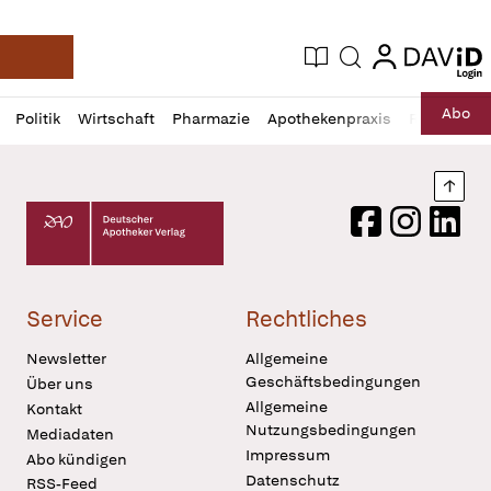
login
login
Aktuelle Ausgabe
Suche
Deutsche Apotheker Zeitung
Profil
Daz
Abo
Politik
Wirtschaft
Pharmazie
Apothekenpraxis
Recht
Sp
öffnen
Pur
Abo
öffnen
Nach
Deutscher Apotheker Verlag Logo
Facebook
Instagram
LinkedI
Service
Rechtliches
Newsletter
Allgemeine
Geschäftsbedingungen
Über uns
Allgemeine
Kontakt
Nutzungsbedingungen
Mediadaten
Impressum
Abo kündigen
Datenschutz
RSS-Feed