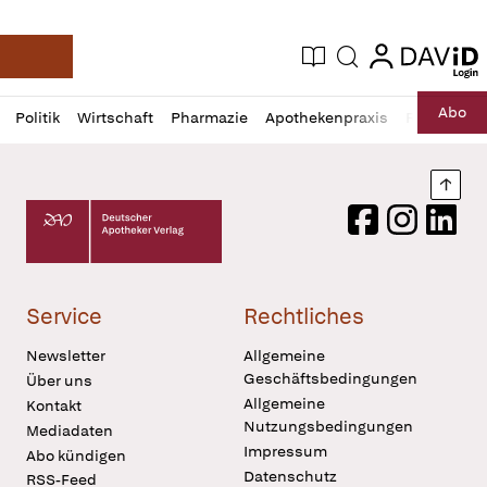
login
login
Aktuelle Ausgabe
Suche
Deutsche Apotheker Zeitung
Profil
Daz
Abo
Politik
Wirtschaft
Pharmazie
Apothekenpraxis
Recht
Sp
öffnen
Pur
Abo
öffnen
Nach
Deutscher Apotheker Verlag Logo
Facebook
Instagram
LinkedI
Service
Rechtliches
Newsletter
Allgemeine
Geschäftsbedingungen
Über uns
Allgemeine
Kontakt
Nutzungsbedingungen
Mediadaten
Impressum
Abo kündigen
Datenschutz
RSS-Feed