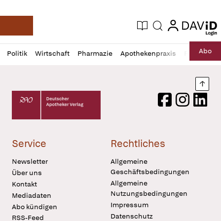
login
login
Aktuelle Ausgabe
Suche
Deutsche Apotheker Zeitung
Profil
Daz
Abo
Politik
Wirtschaft
Pharmazie
Apothekenpraxis
Recht
Sp
öffnen
Pur
Abo
öffnen
Nach
Deutscher Apotheker Verlag Logo
Facebook
Instagram
LinkedI
Service
Rechtliches
Newsletter
Allgemeine
Geschäftsbedingungen
Über uns
Allgemeine
Kontakt
Nutzungsbedingungen
Mediadaten
Impressum
Abo kündigen
Datenschutz
RSS-Feed