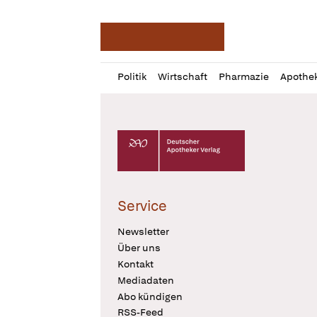
Deutsche Apotheker Ze
Profil
Daz
Politik
Wirtschaft
Pharmazie
Apothe
öffnen
Pur
Abo
öffnen
Deutscher Apotheker Verlag Logo
Service
Newsletter
Über uns
Kontakt
Mediadaten
Abo kündigen
RSS-Feed