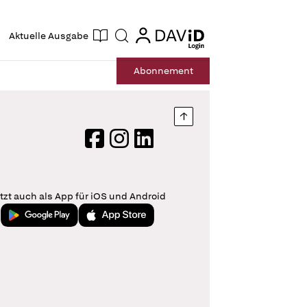
ogin
login
Aktuelle Ausgabe
Suche
Abo
nnement
Nach oben springen
Facebook
Instagram
LinkedIn
tzt auch als App für iOS und Android
Jetzt bei Google Play
Laden im App Store