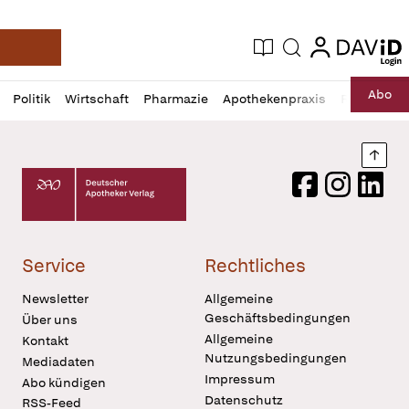
login
login
Aktuelle Ausgabe
Suche
Deutsche Apotheker Zeitung
Profil
Daz
Abo
Politik
Wirtschaft
Pharmazie
Apothekenpraxis
Recht
Sp
öffnen
Pur
Abo
öffnen
Nach
Deutscher Apotheker Verlag Logo
Facebook
Instagram
LinkedI
Service
Rechtliches
Newsletter
Allgemeine
Geschäftsbedingungen
Über uns
Allgemeine
Kontakt
Nutzungsbedingungen
Mediadaten
Impressum
Abo kündigen
Datenschutz
RSS-Feed