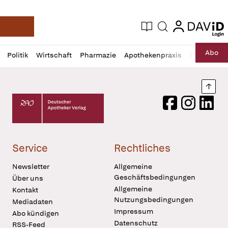
login
login
Aktuelle Ausgabe
Suche
Deutsche Apotheker Zeitung
Profil
Daz
Abo
Politik
Wirtschaft
Pharmazie
Apothekenpraxis
Recht
Sp
öffnen
Pur
Abo
öffnen
Nach
Deutscher Apotheker Verlag Logo
Facebook
Instagram
LinkedI
Service
Rechtliches
Newsletter
Allgemeine
Geschäftsbedingungen
Über uns
Allgemeine
Kontakt
Nutzungsbedingungen
Mediadaten
Impressum
Abo kündigen
Datenschutz
RSS-Feed