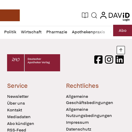
login
login
Aktuelle Ausgabe
Suche
Deutsche Apotheker Zeitung
Profil
Daz
Abo
Politik
Wirtschaft
Pharmazie
Apothekenpraxis
Recht
Sp
öffnen
Pur
Abo
öffnen
Nach
Deutscher Apotheker Verlag Logo
Facebook
Instagram
LinkedI
Service
Rechtliches
Newsletter
Allgemeine
Geschäftsbedingungen
Über uns
Allgemeine
Kontakt
Nutzungsbedingungen
Mediadaten
Impressum
Abo kündigen
Datenschutz
RSS-Feed