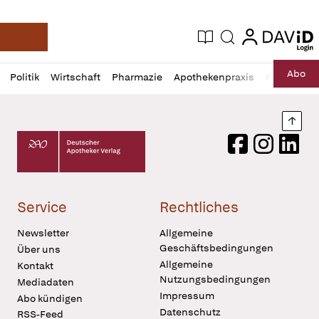
login
login
Aktuelle Ausgabe
Suche
Deutsche Apotheker Zeitung
Profil
Daz
Abo
Politik
Wirtschaft
Pharmazie
Apothekenpraxis
Recht
Sp
öffnen
Pur
Abo
öffnen
Nach
Deutscher Apotheker Verlag Logo
Facebook
Instagram
LinkedI
Service
Rechtliches
Newsletter
Allgemeine
Geschäftsbedingungen
Über uns
Allgemeine
Kontakt
Nutzungsbedingungen
Mediadaten
Impressum
Abo kündigen
Datenschutz
RSS-Feed