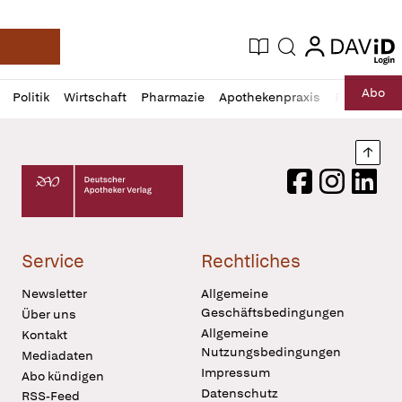
login
login
Aktuelle Ausgabe
Suche
Deutsche Apotheker Zeitung
Profil
Daz
Abo
Politik
Wirtschaft
Pharmazie
Apothekenpraxis
Recht
Sp
öffnen
Pur
Abo
öffnen
Nach
Deutscher Apotheker Verlag Logo
Facebook
Instagram
LinkedI
Service
Rechtliches
Newsletter
Allgemeine
Geschäftsbedingungen
Über uns
Allgemeine
Kontakt
Nutzungsbedingungen
Mediadaten
Impressum
Abo kündigen
Datenschutz
RSS-Feed