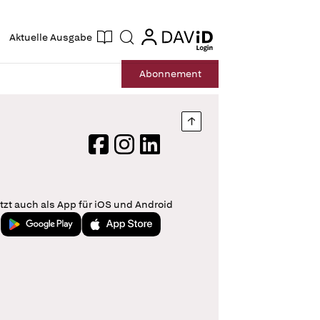
ogin
login
Aktuelle Ausgabe
Suche
Abo
nnement
Nach oben springen
Facebook
Instagram
LinkedIn
tzt auch als App für iOS und Android
Jetzt bei Google Play
Laden im App Store