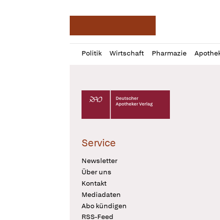
Deutsche Apotheker Ze
Profil
Daz
Politik
Wirtschaft
Pharmazie
Apothe
öffnen
Pur
Abo
öffnen
Deutscher Apotheker Verlag Logo
Service
Newsletter
Über uns
Kontakt
Mediadaten
Abo kündigen
RSS-Feed