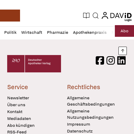
login
login
Aktuelle Ausgabe
Suche
Deutsche Apotheker Zeitung
Profil
Daz
Abo
Politik
Wirtschaft
Pharmazie
Apothekenpraxis
Recht
Sp
öffnen
Pur
Abo
öffnen
Nach
Deutscher Apotheker Verlag Logo
Facebook
Instagram
LinkedI
Service
Rechtliches
Newsletter
Allgemeine
Geschäftsbedingungen
Über uns
Allgemeine
Kontakt
Nutzungsbedingungen
Mediadaten
Impressum
Abo kündigen
Datenschutz
RSS-Feed