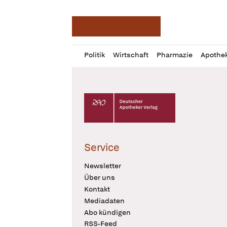
Deutsche Apotheker Ze
Profil
Daz
Politik
Wirtschaft
Pharmazie
Apothe
öffnen
Pur
Abo
öffnen
Deutscher Apotheker Verlag Logo
Service
Newsletter
Über uns
Kontakt
Mediadaten
Abo kündigen
RSS-Feed