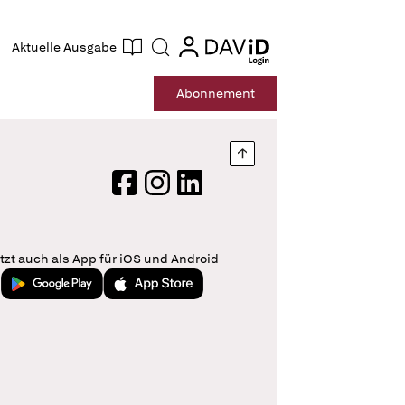
ogin
login
Aktuelle Ausgabe
Suche
Abo
nnement
Nach oben springen
Facebook
Instagram
LinkedIn
tzt auch als App für iOS und Android
Jetzt bei Google Play
Laden im App Store