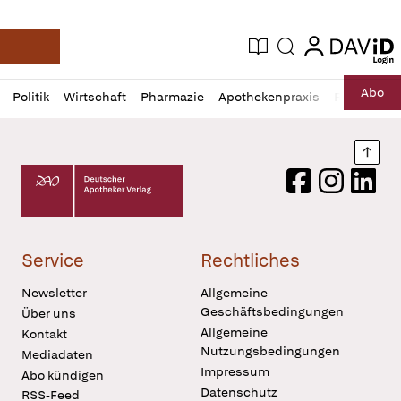
login
login
Aktuelle Ausgabe
Suche
Deutsche Apotheker Zeitung
Profil
Daz
Abo
Politik
Wirtschaft
Pharmazie
Apothekenpraxis
Recht
Sp
öffnen
Pur
Abo
öffnen
Nach
Deutscher Apotheker Verlag Logo
Facebook
Instagram
LinkedI
Service
Rechtliches
Newsletter
Allgemeine
Geschäftsbedingungen
Über uns
Allgemeine
Kontakt
Nutzungsbedingungen
Mediadaten
Impressum
Abo kündigen
Datenschutz
RSS-Feed