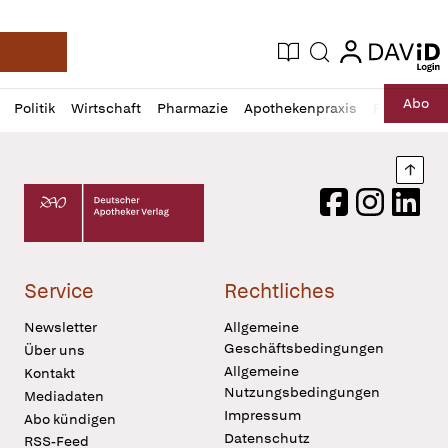
login
login
Aktuelle Ausgabe
Suche
Deutsche Apotheker Zeitung
Profil
Daz
Abo
Politik
Wirtschaft
Pharmazie
Apothekenpraxis
Recht
Sp
öffnen
Pur
Abo
öffnen
Nach
Deutscher Apotheker Verlag Logo
Facebook
Instagram
LinkedI
Service
Rechtliches
Newsletter
Allgemeine
Geschäftsbedingungen
Über uns
Allgemeine
Kontakt
Nutzungsbedingungen
Mediadaten
Impressum
Abo kündigen
Datenschutz
RSS-Feed