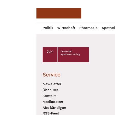
Deutsche Apotheker Ze
Profil
Daz
Politik
Wirtschaft
Pharmazie
Apothe
öffnen
Pur
Abo
öffnen
Deutscher Apotheker Verlag Logo
Service
Newsletter
Über uns
Kontakt
Mediadaten
Abo kündigen
RSS-Feed