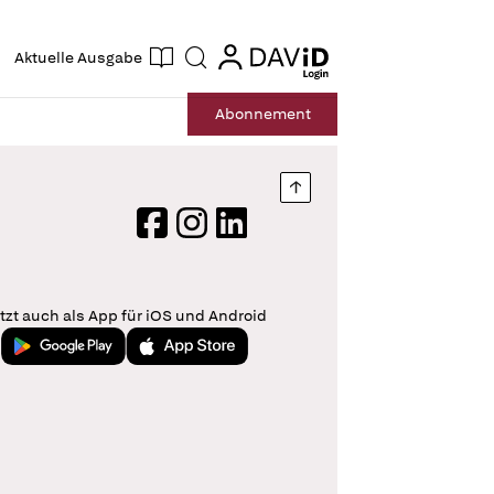
ogin
login
Aktuelle Ausgabe
Suche
Abo
nnement
Nach oben springen
Facebook
Instagram
LinkedIn
tzt auch als App für iOS und Android
Jetzt bei Google Play
Laden im App Store