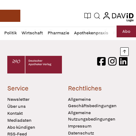
login
login
Aktuelle Ausgabe
Suche
Deutsche Apotheker Zeitung
Profil
Daz
Abo
Politik
Wirtschaft
Pharmazie
Apothekenpraxis
Recht
Sp
öffnen
Pur
Abo
öffnen
Nach
Deutscher Apotheker Verlag Logo
Facebook
Instagram
LinkedI
Service
Rechtliches
Newsletter
Allgemeine
Geschäftsbedingungen
Über uns
Allgemeine
Kontakt
Nutzungsbedingungen
Mediadaten
Impressum
Abo kündigen
Datenschutz
RSS-Feed