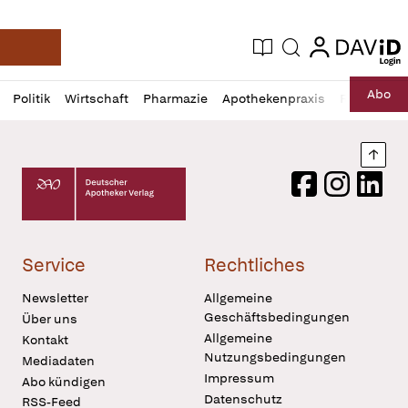
login
login
Aktuelle Ausgabe
Suche
Deutsche Apotheker Zeitung
Profil
Daz
Abo
Politik
Wirtschaft
Pharmazie
Apothekenpraxis
Recht
Sp
öffnen
Pur
Abo
öffnen
Nach
Deutscher Apotheker Verlag Logo
Facebook
Instagram
LinkedI
Service
Rechtliches
Newsletter
Allgemeine
Geschäftsbedingungen
Über uns
Allgemeine
Kontakt
Nutzungsbedingungen
Mediadaten
Impressum
Abo kündigen
Datenschutz
RSS-Feed