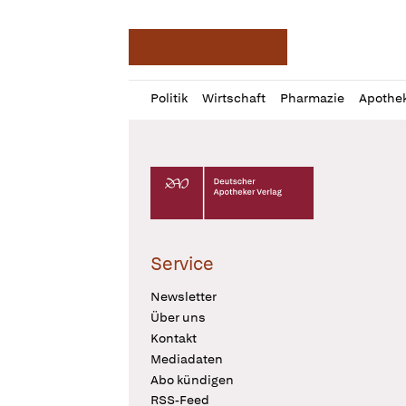
Deutsche Apotheker Ze
Profil
Daz
Politik
Wirtschaft
Pharmazie
Apothe
öffnen
Pur
Abo
öffnen
Deutscher Apotheker Verlag Logo
Service
Newsletter
Über uns
Kontakt
Mediadaten
Abo kündigen
RSS-Feed