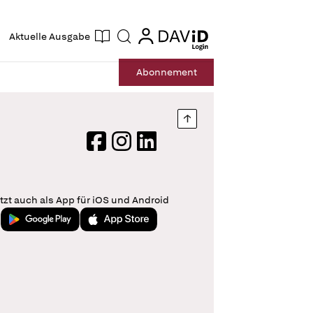
ogin
login
Aktuelle Ausgabe
Suche
Abo
nnement
Nach oben springen
Facebook
Instagram
LinkedIn
tzt auch als App für iOS und Android
Jetzt bei Google Play
Laden im App Store