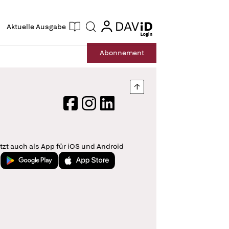
ogin
login
Aktuelle Ausgabe
Suche
Abo
nnement
Nach oben springen
Facebook
Instagram
LinkedIn
tzt auch als App für iOS und Android
Jetzt bei Google Play
Laden im App Store