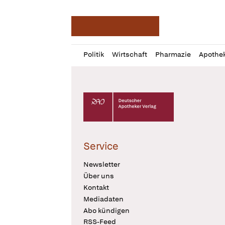
Deutsche Apotheker Ze
Profil
Daz
Politik
Wirtschaft
Pharmazie
Apothe
öffnen
Pur
Abo
öffnen
Deutscher Apotheker Verlag Logo
Service
Newsletter
Über uns
Kontakt
Mediadaten
Abo kündigen
RSS-Feed