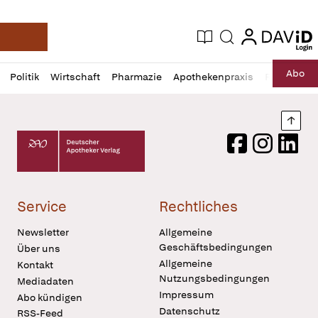
login
login
Aktuelle Ausgabe
Suche
Deutsche Apotheker Zeitung
Profil
Daz
Abo
Politik
Wirtschaft
Pharmazie
Apothekenpraxis
Recht
Sp
öffnen
Pur
Abo
öffnen
Nach
Deutscher Apotheker Verlag Logo
Facebook
Instagram
LinkedI
Service
Rechtliches
Newsletter
Allgemeine
Geschäftsbedingungen
Über uns
Allgemeine
Kontakt
Nutzungsbedingungen
Mediadaten
Impressum
Abo kündigen
Datenschutz
RSS-Feed