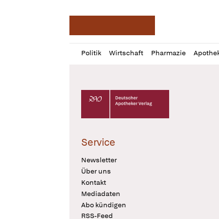
Deutsche Apotheker Ze
Profil
Daz
Politik
Wirtschaft
Pharmazie
Apothe
öffnen
Pur
Abo
öffnen
Deutscher Apotheker Verlag Logo
Service
Newsletter
Über uns
Kontakt
Mediadaten
Abo kündigen
RSS-Feed