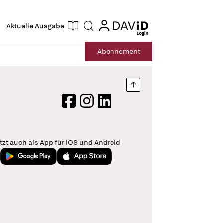
ogin
login
Aktuelle Ausgabe
Suche
Abo
nnement
Nach oben springen
Facebook
Instagram
LinkedIn
tzt auch als App für iOS und Android
Jetzt bei Google Play
Laden im App Store