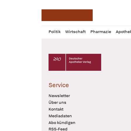
Deutsche Apotheker Ze
Profil
Daz
Politik
Wirtschaft
Pharmazie
Apothe
öffnen
Pur
Abo
öffnen
Deutscher Apotheker Verlag Logo
Service
Newsletter
Über uns
Kontakt
Mediadaten
Abo kündigen
RSS-Feed