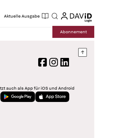
ogin
login
Aktuelle Ausgabe
Suche
Abo
nnement
Nach oben springen
Facebook
Instagram
LinkedIn
tzt auch als App für iOS und Android
Jetzt bei Google Play
Laden im App Store