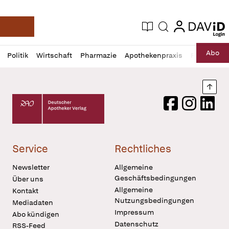
login
login
Aktuelle Ausgabe
Suche
Deutsche Apotheker Zeitung
Profil
Daz
Abo
Politik
Wirtschaft
Pharmazie
Apothekenpraxis
Recht
Sp
öffnen
Pur
Abo
öffnen
Nach
Deutscher Apotheker Verlag Logo
Facebook
Instagram
LinkedI
Service
Rechtliches
Newsletter
Allgemeine
Geschäftsbedingungen
Über uns
Allgemeine
Kontakt
Nutzungsbedingungen
Mediadaten
Impressum
Abo kündigen
Datenschutz
RSS-Feed