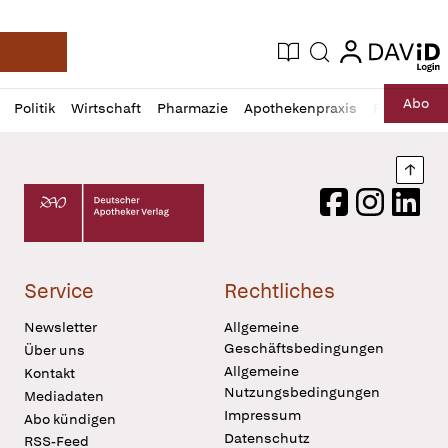
login
login
Aktuelle Ausgabe
Suche
Deutsche Apotheker Zeitung
Profil
Daz
Abo
Politik
Wirtschaft
Pharmazie
Apothekenpraxis
Recht
Sp
öffnen
Pur
Abo
öffnen
Nach
Deutscher Apotheker Verlag Logo
Facebook
Instagram
LinkedI
Service
Rechtliches
Newsletter
Allgemeine
Geschäftsbedingungen
Über uns
Allgemeine
Kontakt
Nutzungsbedingungen
Mediadaten
Impressum
Abo kündigen
Datenschutz
RSS-Feed