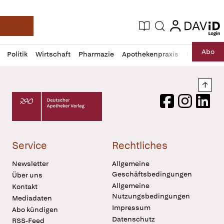
login
login
Aktuelle Ausgabe
Suche
Deutsche Apotheker Zeitung
Profil
Daz
Abo
Politik
Wirtschaft
Pharmazie
Apothekenpraxis
Recht
Sp
öffnen
Pur
Abo
öffnen
Nach
Deutscher Apotheker Verlag Logo
Facebook
Instagram
LinkedI
Service
Rechtliches
Newsletter
Allgemeine
Geschäftsbedingungen
Über uns
Allgemeine
Kontakt
Nutzungsbedingungen
Mediadaten
Impressum
Abo kündigen
Datenschutz
RSS-Feed