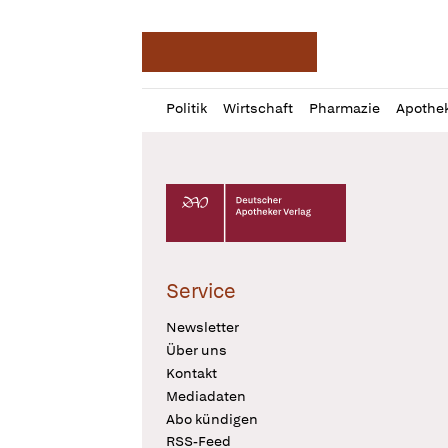
Deutsche Apotheker Ze
Profil
Daz
Politik
Wirtschaft
Pharmazie
Apothe
öffnen
Pur
Abo
öffnen
Deutscher Apotheker Verlag Logo
Service
Newsletter
Über uns
Kontakt
Mediadaten
Abo kündigen
RSS-Feed