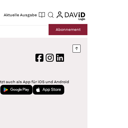
ogin
login
Aktuelle Ausgabe
Suche
Abo
nnement
Nach oben springen
Facebook
Instagram
LinkedIn
tzt auch als App für iOS und Android
Jetzt bei Google Play
Laden im App Store