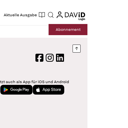
ogin
login
Aktuelle Ausgabe
Suche
Abo
nnement
Nach oben springen
Facebook
Instagram
LinkedIn
tzt auch als App für iOS und Android
Jetzt bei Google Play
Laden im App Store