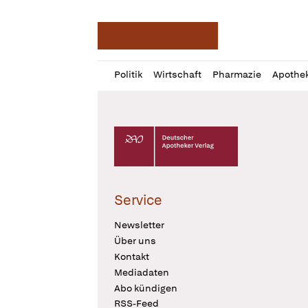
Deutsche Apotheker Ze
Profil
Daz
Politik
Wirtschaft
Pharmazie
Apothe
öffnen
Pur
Abo
öffnen
Deutscher Apotheker Verlag Logo
Service
Newsletter
Über uns
Kontakt
Mediadaten
Abo kündigen
RSS-Feed