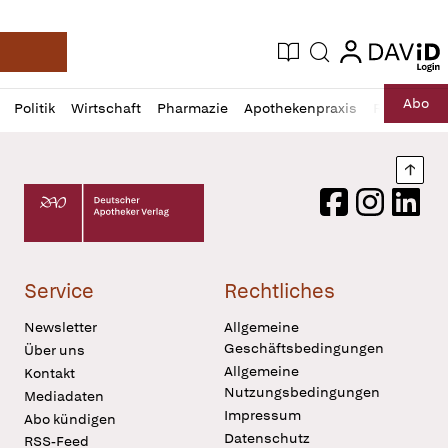
login
login
Aktuelle Ausgabe
Suche
Deutsche Apotheker Zeitung
Profil
Daz
Abo
Politik
Wirtschaft
Pharmazie
Apothekenpraxis
Recht
Sp
öffnen
Pur
Abo
öffnen
Nach
Deutscher Apotheker Verlag Logo
Facebook
Instagram
LinkedI
Service
Rechtliches
Newsletter
Allgemeine
Geschäftsbedingungen
Über uns
Allgemeine
Kontakt
Nutzungsbedingungen
Mediadaten
Impressum
Abo kündigen
Datenschutz
RSS-Feed