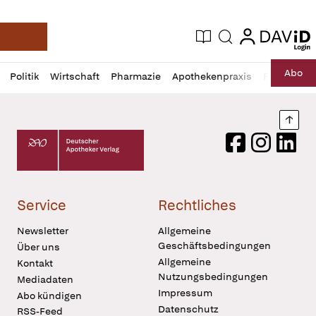
login
login
Aktuelle Ausgabe
Suche
Deutsche Apotheker Zeitung
Profil
Daz
Abo
Politik
Wirtschaft
Pharmazie
Apothekenpraxis
Recht
Sp
öffnen
Pur
Abo
öffnen
Nach
Deutscher Apotheker Verlag Logo
Facebook
Instagram
LinkedI
Service
Rechtliches
Newsletter
Allgemeine
Geschäftsbedingungen
Über uns
Allgemeine
Kontakt
Nutzungsbedingungen
Mediadaten
Impressum
Abo kündigen
Datenschutz
RSS-Feed