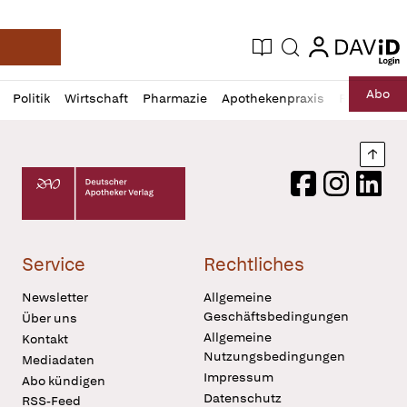
login
login
Aktuelle Ausgabe
Suche
Deutsche Apotheker Zeitung
Profil
Daz
Abo
Politik
Wirtschaft
Pharmazie
Apothekenpraxis
Recht
Sp
öffnen
Pur
Abo
öffnen
Nach
Deutscher Apotheker Verlag Logo
Facebook
Instagram
LinkedI
Service
Rechtliches
Newsletter
Allgemeine
Geschäftsbedingungen
Über uns
Allgemeine
Kontakt
Nutzungsbedingungen
Mediadaten
Impressum
Abo kündigen
Datenschutz
RSS-Feed