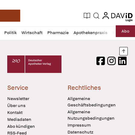
login
login
Aktuelle Ausgabe
Suche
Deutsche Apotheker Zeitung
Profil
Daz
Abo
Politik
Wirtschaft
Pharmazie
Apothekenpraxis
Recht
Sp
öffnen
Pur
Abo
öffnen
Nach
Deutscher Apotheker Verlag Logo
Facebook
Instagram
LinkedI
Service
Rechtliches
Newsletter
Allgemeine
Geschäftsbedingungen
Über uns
Allgemeine
Kontakt
Nutzungsbedingungen
Mediadaten
Impressum
Abo kündigen
Datenschutz
RSS-Feed