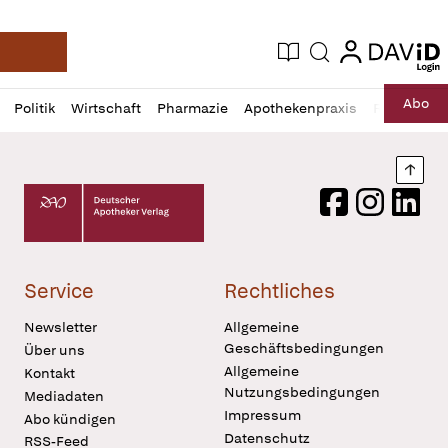
login
login
Aktuelle Ausgabe
Suche
Deutsche Apotheker Zeitung
Profil
Daz
Abo
Politik
Wirtschaft
Pharmazie
Apothekenpraxis
Recht
Sp
öffnen
Pur
Abo
öffnen
Nach
Deutscher Apotheker Verlag Logo
Facebook
Instagram
LinkedI
Service
Rechtliches
Newsletter
Allgemeine
Geschäftsbedingungen
Über uns
Allgemeine
Kontakt
Nutzungsbedingungen
Mediadaten
Impressum
Abo kündigen
Datenschutz
RSS-Feed