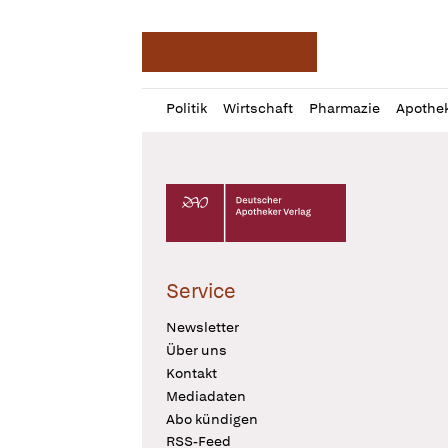
Deutsche Apotheker Ze
Profil
Daz
Politik
Wirtschaft
Pharmazie
Apothe
öffnen
Pur
Abo
öffnen
Deutscher Apotheker Verlag Logo
Service
Newsletter
Über uns
Kontakt
Mediadaten
Abo kündigen
RSS-Feed