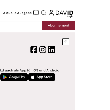
ogin
login
Aktuelle Ausgabe
Suche
Abo
nnement
Nach oben springen
Facebook
Instagram
LinkedIn
tzt auch als App für iOS und Android
Jetzt bei Google Play
Laden im App Store