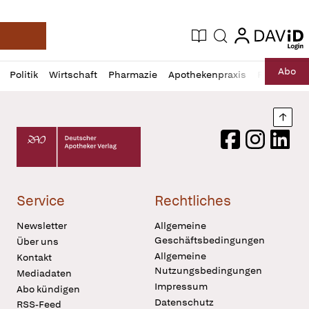
login
login
Aktuelle Ausgabe
Suche
Deutsche Apotheker Zeitung
Profil
Daz
Abo
Politik
Wirtschaft
Pharmazie
Apothekenpraxis
Recht
Sp
öffnen
Pur
Abo
öffnen
Nach
Deutscher Apotheker Verlag Logo
Facebook
Instagram
LinkedI
Service
Rechtliches
Newsletter
Allgemeine
Geschäftsbedingungen
Über uns
Allgemeine
Kontakt
Nutzungsbedingungen
Mediadaten
Impressum
Abo kündigen
Datenschutz
RSS-Feed