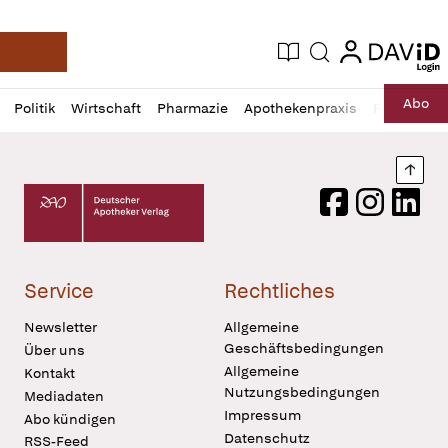
login
login
Aktuelle Ausgabe
Suche
Deutsche Apotheker Zeitung
Profil
Daz
Abo
Politik
Wirtschaft
Pharmazie
Apothekenpraxis
Recht
Sp
öffnen
Pur
Abo
öffnen
Nach
Deutscher Apotheker Verlag Logo
Facebook
Instagram
LinkedI
Service
Rechtliches
Newsletter
Allgemeine
Geschäftsbedingungen
Über uns
Allgemeine
Kontakt
Nutzungsbedingungen
Mediadaten
Impressum
Abo kündigen
Datenschutz
RSS-Feed