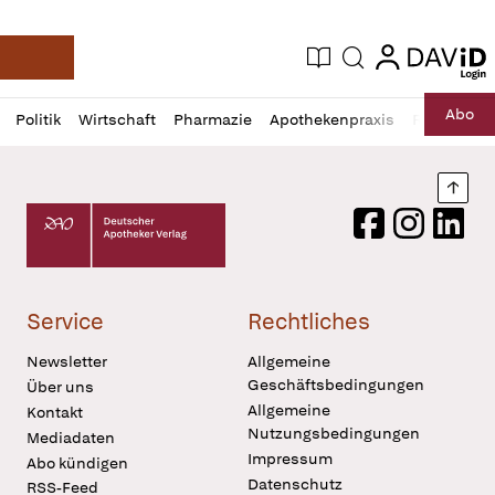
login
login
Aktuelle Ausgabe
Suche
Deutsche Apotheker Zeitung
Profil
Daz
Abo
Politik
Wirtschaft
Pharmazie
Apothekenpraxis
Recht
Sp
öffnen
Pur
Abo
öffnen
Nach
Deutscher Apotheker Verlag Logo
Facebook
Instagram
LinkedI
Service
Rechtliches
Newsletter
Allgemeine
Geschäftsbedingungen
Über uns
Allgemeine
Kontakt
Nutzungsbedingungen
Mediadaten
Impressum
Abo kündigen
Datenschutz
RSS-Feed