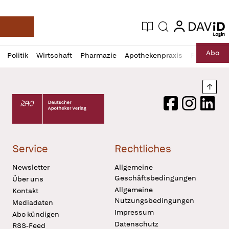
login
login
Aktuelle Ausgabe
Suche
Deutsche Apotheker Zeitung
Profil
Daz
Abo
Politik
Wirtschaft
Pharmazie
Apothekenpraxis
Recht
Sp
öffnen
Pur
Abo
öffnen
Nach
Deutscher Apotheker Verlag Logo
Facebook
Instagram
LinkedI
Service
Rechtliches
Newsletter
Allgemeine
Geschäftsbedingungen
Über uns
Allgemeine
Kontakt
Nutzungsbedingungen
Mediadaten
Impressum
Abo kündigen
Datenschutz
RSS-Feed