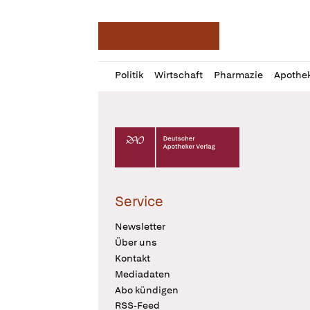
Deutsche Apotheker Ze
Profil
Daz
Politik
Wirtschaft
Pharmazie
Apothe
öffnen
Pur
Abo
öffnen
Deutscher Apotheker Verlag Logo
Service
Newsletter
Über uns
Kontakt
Mediadaten
Abo kündigen
RSS-Feed