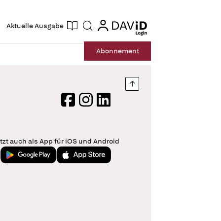
ogin
login
Aktuelle Ausgabe
Suche
Abo
nnement
Nach oben springen
Facebook
Instagram
LinkedIn
tzt auch als App für iOS und Android
Jetzt bei Google Play
Laden im App Store