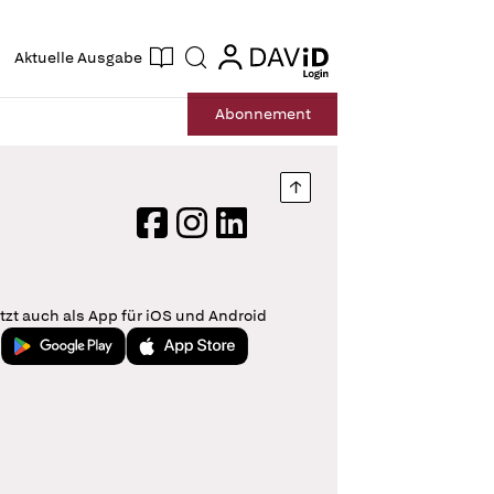
ogin
login
Aktuelle Ausgabe
Suche
Abo
nnement
Nach oben springen
Facebook
Instagram
LinkedIn
tzt auch als App für iOS und Android
Jetzt bei Google Play
Laden im App Store