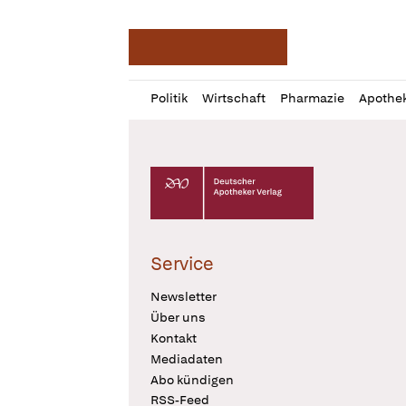
Deutsche Apotheker Ze
Profil
Daz
Politik
Wirtschaft
Pharmazie
Apothe
öffnen
Pur
Abo
öffnen
Deutscher Apotheker Verlag Logo
Service
Newsletter
Über uns
Kontakt
Mediadaten
Abo kündigen
RSS-Feed