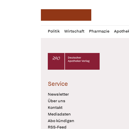
Deutsche Apotheker Ze
Profil
Daz
Politik
Wirtschaft
Pharmazie
Apothe
öffnen
Pur
Abo
öffnen
Deutscher Apotheker Verlag Logo
Service
Newsletter
Über uns
Kontakt
Mediadaten
Abo kündigen
RSS-Feed