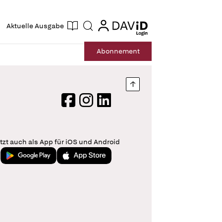
ogin
login
Aktuelle Ausgabe
Suche
Abo
nnement
Nach oben springen
Facebook
Instagram
LinkedIn
tzt auch als App für iOS und Android
Jetzt bei Google Play
Laden im App Store