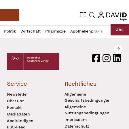
login
login
Aktuelle Ausgabe
Suche
Deutsche Apotheker Zeitung
Profil
Daz
Abo
Politik
Wirtschaft
Pharmazie
Apothekenpraxis
Recht
Sp
öffnen
Pur
Abo
öffnen
Nach
Deutscher Apotheker Verlag Logo
Facebook
Instagram
LinkedI
Service
Rechtliches
Newsletter
Allgemeine
Geschäftsbedingungen
Über uns
Allgemeine
Kontakt
Nutzungsbedingungen
Mediadaten
Impressum
Abo kündigen
Datenschutz
RSS-Feed