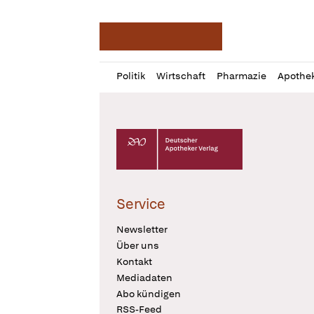
Deutsche Apotheker Ze
Profil
Daz
Politik
Wirtschaft
Pharmazie
Apothe
öffnen
Pur
Abo
öffnen
Deutscher Apotheker Verlag Logo
Service
Newsletter
Über uns
Kontakt
Mediadaten
Abo kündigen
RSS-Feed