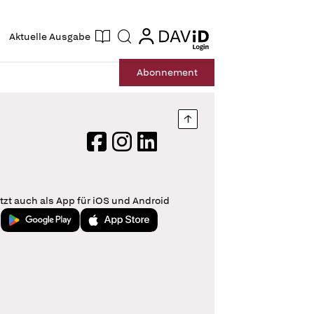
ogin
login
Aktuelle Ausgabe
Suche
Abo
nnement
Nach oben springen
Facebook
Instagram
LinkedIn
tzt auch als App für iOS und Android
Jetzt bei Google Play
Laden im App Store