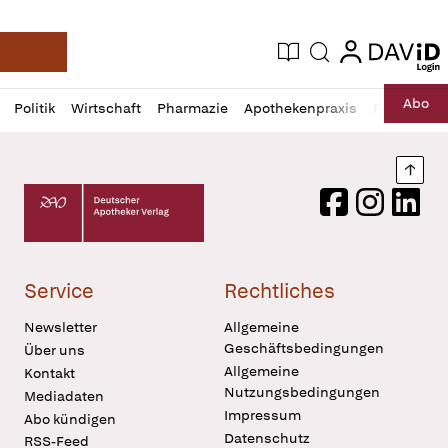
login
login
Aktuelle Ausgabe
Suche
Deutsche Apotheker Zeitung
Profil
Daz
Abo
Politik
Wirtschaft
Pharmazie
Apothekenpraxis
Recht
Sp
öffnen
Pur
Abo
öffnen
Nach
Deutscher Apotheker Verlag Logo
Facebook
Instagram
LinkedI
Service
Rechtliches
Newsletter
Allgemeine
Geschäftsbedingungen
Über uns
Allgemeine
Kontakt
Nutzungsbedingungen
Mediadaten
Impressum
Abo kündigen
Datenschutz
RSS-Feed