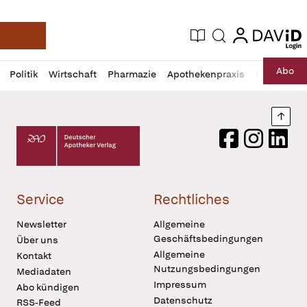
login
login
Aktuelle Ausgabe
Suche
Deutsche Apotheker Zeitung
Profil
Daz
Abo
Politik
Wirtschaft
Pharmazie
Apothekenpraxis
Recht
Sp
öffnen
Pur
Abo
öffnen
Nach
Deutscher Apotheker Verlag Logo
Facebook
Instagram
LinkedI
Service
Rechtliches
Newsletter
Allgemeine
Geschäftsbedingungen
Über uns
Allgemeine
Kontakt
Nutzungsbedingungen
Mediadaten
Impressum
Abo kündigen
Datenschutz
RSS-Feed